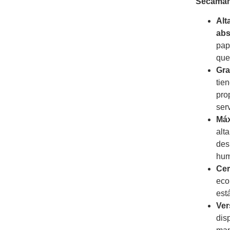
Secaman
Alt
abs
pap
que
Gra
tie
pro
serv
Máx
alt
des
hum
Cer
eco
est
Ver
dis