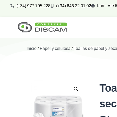
Lun - Vie 8
(+34) 977 795 228
(+34) 646 22 01 02
Inicio
/
Papel y celulosa
/
Toallas de papel y se
Toa
se