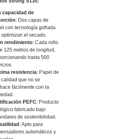
os Strong S130:
a capacidad de
orción
: Dos capas de
el con tecnología gofrada
 optimizan el secado.
n rendimiento
: Cada rollo
ne 125 metros de longitud,
porcionando hasta 500
icios.
ima resistencia
: Papel de
a calidad que no se
hace fácilmente con la
edad.
tificación PEFC
: Producto
lógico fabricado bajo
ándares de sostenibilidad.
satilidad
: Apto para
pensadores automáticos y