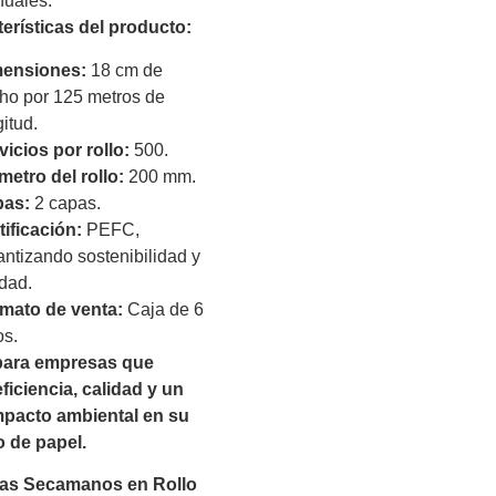
uales.
terísticas del producto:
ensiones:
18 cm de
ho por 125 metros de
itud.
vicios por rollo:
500.
metro del rollo:
200 mm.
as:
2 capas.
tificación:
PEFC,
antizando sostenibilidad y
idad.
mato de venta:
Caja de 6
os.
 para empresas que
ficiencia, calidad y un
pacto ambiental en su
 de papel.
las Secamanos en Rollo