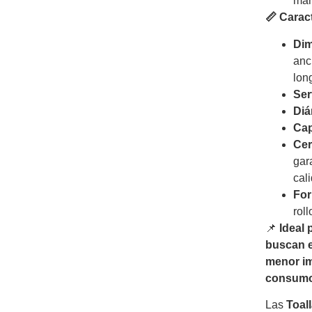
man
📏 Carac
Dim
anc
long
Ser
Diá
Cap
Cer
gar
cal
For
roll
📌
Ideal
buscan e
menor im
consumo
Las
Toal