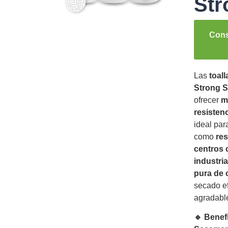
Str
Cons
Las
toal
Strong 
ofrecer
m
resisten
ideal par
como
res
centros 
industria
pura de 
secado ef
agradable
🔹 Benefi