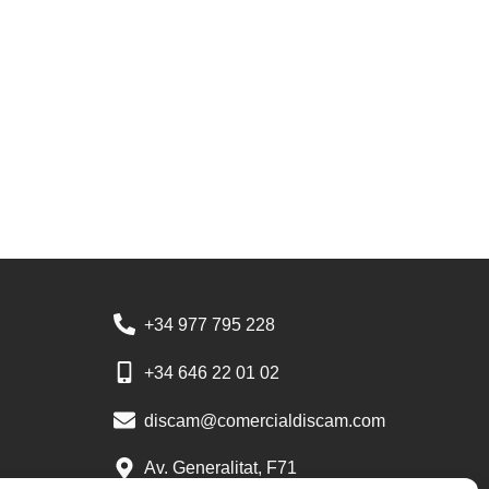
+34 977 795 228
+34 646 22 01 02
discam@comercialdiscam.com
Av. Generalitat, F71
Polígon Industrial ALBA