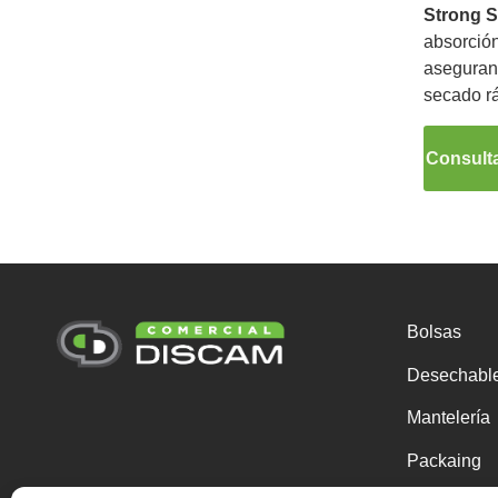
Strong 
absorción
aseguran
secado r
Consulta
Bolsas
Desechabl
Mantelería
Packaing