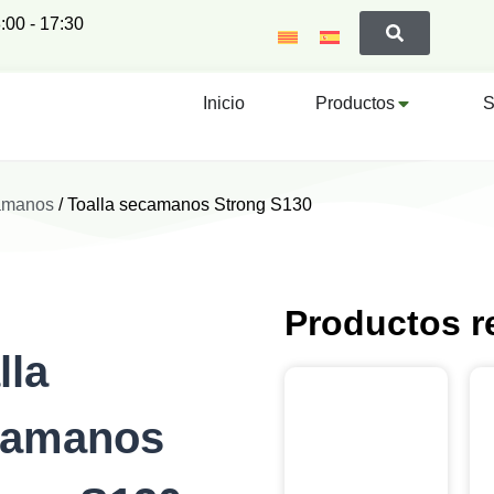
:00 - 17:30
Inicio
Productos
S
camanos
/ Toalla secamanos Strong S130
Productos r
lla
camanos