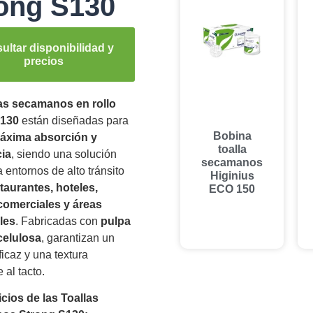
ong S130
ultar disponibilidad y
precios
las secamanos en rollo
S130
están diseñadas para
Bobina
áxima absorción y
toalla
cia
, siendo una solución
secamanos
a entornos de alto tránsito
Higinius
taurantes, hoteles,
ECO 150
comerciales y áreas
les
. Fabricadas con
pulpa
celulosa
, garantizan un
icaz y una textura
 al tacto.
cios de las Toallas