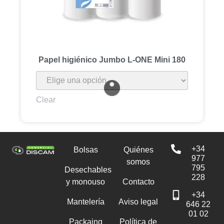
Papel higiénico Jumbo L-ONE Mini 180
Clear
+34
Bolsas
Quiénes
977
somos
795
Desechables
228
y monouso
Contacto
+34
Mantelería
Aviso legal
646 22
01 02
Packaing
Política de