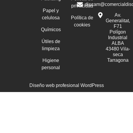
discam@comercialdis
privacidad
Papel y
Av.
celulosa
Política de
Generalitat,
cookies
F71
Químicos
Polígon
Industrial
Útiles de
ALBA
limpieza
43480 Vila-
seca
Tarragona
Higiene
personal
Diseño web profesional WordPress