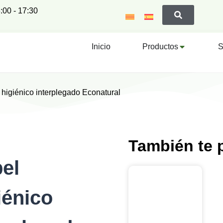
:00 - 17:30
Inicio
Productos
S
 higiénico interplegado Econatural
También te p
el
iénico