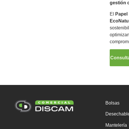
gestión d
El
Papel 
EcoNatur
sostenibil
optimiza
compromet
Consulta
Bolsas
Desechabl
Mantelería