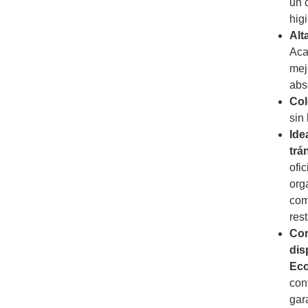
un 
hig
Alt
Aca
mejo
abs
Col
sin
Ide
trá
ofi
org
com
res
Com
dis
Eco
con
gar