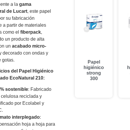
ente a la
gama
al de Lucart
, este papel
or su fabricación
e a partir de materiales
os como el
fiberpack
,
o un producto de alta
con un
acabado micro-
y decorado con ondas y
 gotas.
Papel
higiénico
h
icios del Papel Higiénico
strong
gado EcoNatural 210:
300
% sostenible
: Fabricado
 celulosa reciclada y
tificado por Ecolabel y
C.
mato interplegado
:
pensación hoja a hoja para