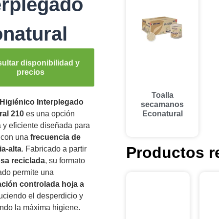
erplegado
natural
ultar disponibilidad y
precios
Toalla
Higiénico Interplegado
secamanos
al 210
es una opción
Econatural
 y eficiente diseñada para
 con una
frecuencia de
Productos r
a-alta
. Fabricado a partir
osa reciclada
, su formato
ado permite una
ción controlada hoja a
duciendo el desperdicio y
ndo la máxima higiene.