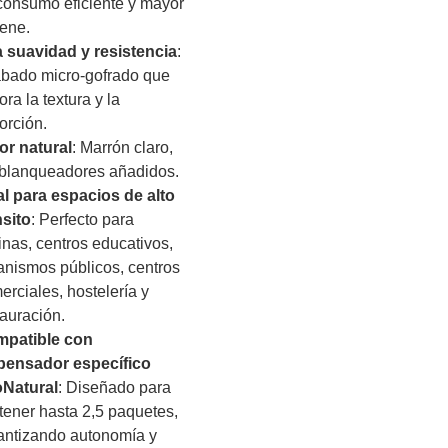
consumo eficiente y mayor
iene.
a suavidad y resistencia
:
bado micro-gofrado que
ra la textura y la
orción.
or natural
: Marrón claro,
 blanqueadores añadidos.
al para espacios de alto
nsito
: Perfecto para
cinas, centros educativos,
anismos públicos, centros
erciales, hostelería y
tauración.
patible con
pensador específico
Natural
: Diseñado para
tener hasta 2,5 paquetes,
antizando autonomía y