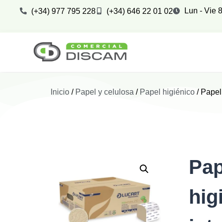
Lun - Vie 8
(+34) 977 795 228
(+34) 646 22 01 02
Inicio
/
Papel y celulosa
/
Papel higiénico
/ Papel
Pap
hig