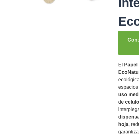
int
Eco
Cons
El
Papel 
EcoNatur
ecológica
espacios
uso medi
de
celul
interpleg
dispensa
hoja
, re
garantiza