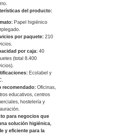
rro.
terísticas del producto:
mato:
Papel higiénico
erplegado.
vicios por paquete:
210
icios.
acidad por caja:
40
uetes (total 8.400
icios).
tificaciones:
Ecolabel y
C.
o recomendado:
Oficinas,
tros educativos, centros
erciales, hostelería y
tauración.
cto para negocios que
na solución higiénica,
e y eficiente para la