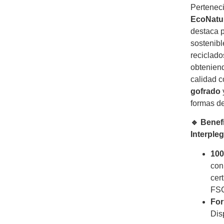
Perteneci
EcoNatur
destaca p
sostenibl
reciclad
obteniend
calidad 
gofrado
formas de
🔹 Benef
Interple
100
con
cer
FS
For
Dis