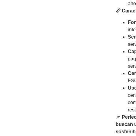
aho
📏 Carac
For
int
Ser
serv
Cap
paq
serv
Cer
FS
Us
cen
com
res
📌
Perfe
buscan u
sostenibl