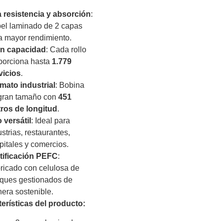
a resistencia y absorción
:
el laminado de 2 capas
a mayor rendimiento.
n capacidad
: Cada rollo
porciona hasta
1.779
vicios
.
mato industrial
: Bobina
gran tamaño con
451
ros de longitud
.
 versátil
: Ideal para
strias, restaurantes,
pitales y comercios.
tificación PEFC
:
ricado con celulosa de
ques gestionados de
era sostenible.
terísticas del producto: