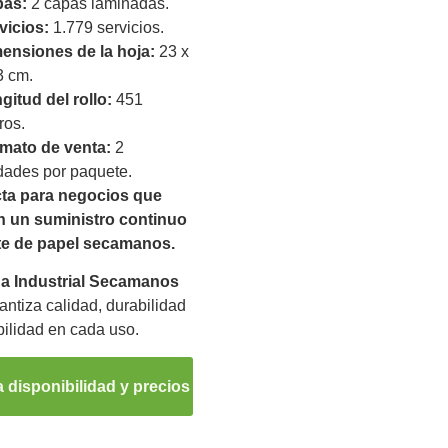
as:
2 capas laminadas.
vicios:
1.779 servicios.
ensiones de la hoja:
23 x
3 cm.
gitud del rollo:
451
ros.
mato de venta:
2
dades por paquete.
cta para negocios que
n un suministro continuo
nte de papel secamanos.
a Industrial Secamanos
antiza calidad, durabilidad
bilidad en cada uso.
 disponibilidad y precios