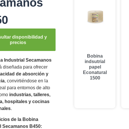
camanos
50
ultar disponibilidad y
precios
Bobina
a Industrial Secamanos
indsutrial
á diseñada para ofrecer
papel
Econatural
acidad de absorción y
1500
cia
, convirtiéndose en la
eal para entornos de alto
 como
industrias, talleres,
ía, hospitales y cocinas
nales
.
icios de la Bobina
al Secamanos B450: