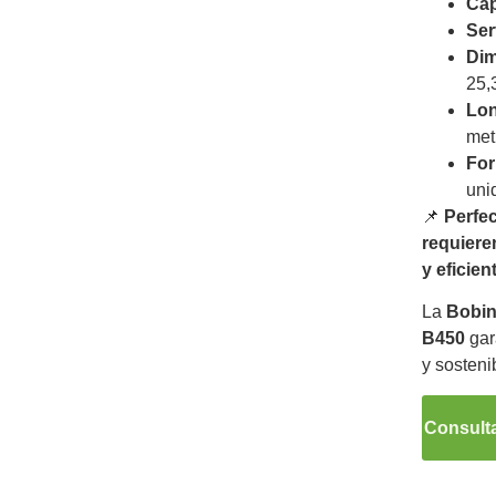
Cap
Ser
Dim
25,
Lon
met
For
uni
📌
Perfe
requiere
y eficie
La
Bobin
B450
gar
y sosteni
Consulta