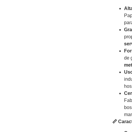
Alt
Pap
par
Gra
pro
ser
For
de 
met
Uso
indu
hos
Cer
Fab
bos
man
📏 Carac