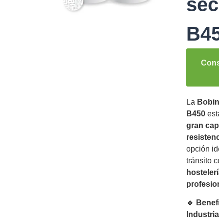
se
B4
Cons
La
Bobin
B450
est
gran cap
resisten
opción id
tránsito
hosteler
profesio
🔹 Benef
Industri