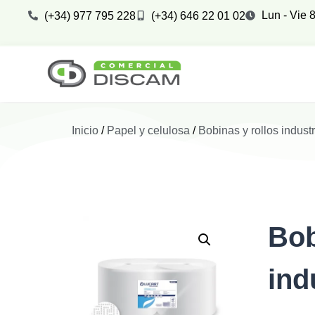
Lun - Vie 8
(+34) 977 795 228
(+34) 646 22 01 02
Inicio
/
Papel y celulosa
/
Bobinas y rollos industr
Bob
ind