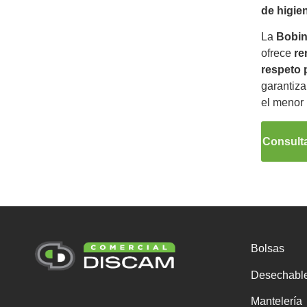
de higie
La
Bobin
ofrece
re
respeto 
garantiza
el menor 
Consulta
Bolsas
Desechabl
Mantelería