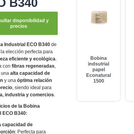
O B340
ultar disponibilidad y
precios
a Industrial ECO B340
de
 la elección perfecta para
Bobina
ieza eficiente y ecológica
.
indsutrial
a con
fibras regeneradas
,
papel
a una
alta capacidad de
Econatural
ón
y una
óptima relación
1500
precio
, siendo ideal para
ía, industria y comercios
.
icios de la Bobina
al ECO B340:
a capacidad de
orción
: Perfecta para