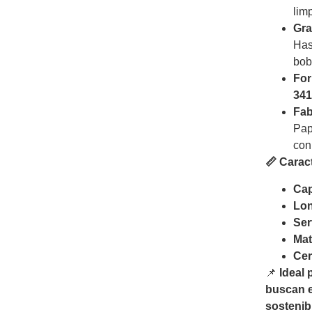
lim
Gra
Ha
bob
For
341
Fab
Pap
con
📏 Carac
Cap
Lon
Ser
Mat
Cer
📌
Ideal
buscan e
sostenib