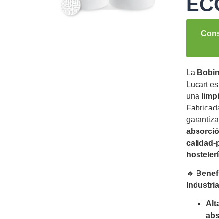
EC
Cons
La
Bobin
Lucart es
una
limp
Fabricad
garantiz
absorci
calidad-
hosteler
🔹 Benef
Industri
Alt
abs