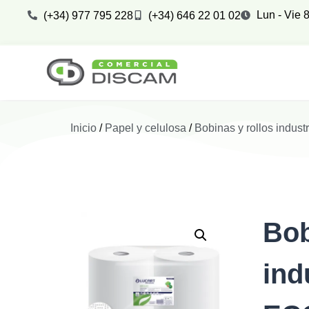
Lun - Vie 8
(+34) 977 795 228
(+34) 646 22 01 02
Inicio
/
Papel y celulosa
/
Bobinas y rollos industr
Bob
ind