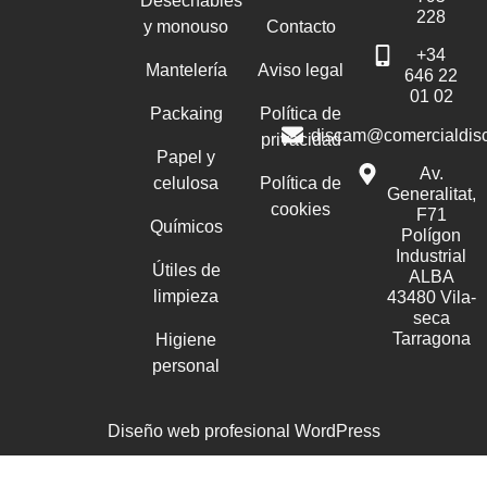
Desechables
228
y monouso
Contacto
+34
Mantelería
Aviso legal
646 22
01 02
Packaing
Política de
discam@comercialdis
privacidad
Papel y
Av.
celulosa
Política de
Generalitat,
cookies
F71
Químicos
Polígon
Industrial
Útiles de
ALBA
limpieza
43480 Vila-
seca
Tarragona
Higiene
personal
Diseño web profesional WordPress