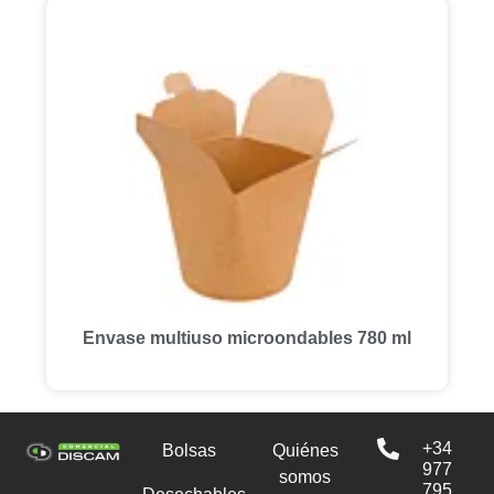
Envase multiuso microondables 780 ml
+34
Bolsas
Quiénes
977
somos
795