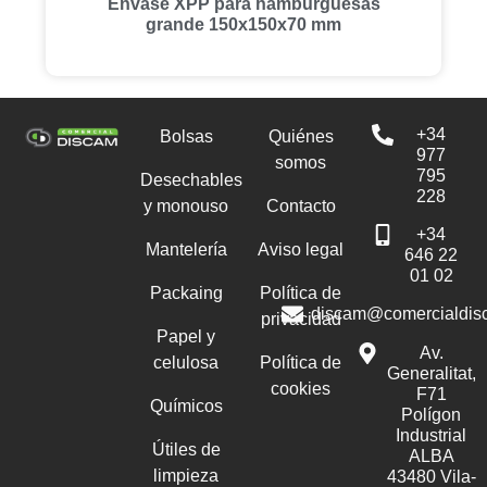
Envase XPP para hamburguesas
grande 150x150x70 mm
+34
Bolsas
Quiénes
977
somos
795
Desechables
228
y monouso
Contacto
+34
Mantelería
Aviso legal
646 22
01 02
Packaing
Política de
discam@comercialdis
privacidad
Papel y
Av.
celulosa
Política de
Generalitat,
cookies
F71
Químicos
Polígon
Industrial
Útiles de
ALBA
limpieza
43480 Vila-