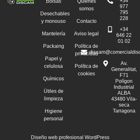
+34
Bolsas
Quiénes
977
somos
795
Desechables
228
y monouso
Contacto
+34
Mantelería
Aviso legal
646 22
01 02
Packaing
Política de
discam@comercialdis
privacidad
Papel y
Av.
celulosa
Política de
Generalitat,
cookies
F71
Químicos
Polígon
Industrial
Útiles de
ALBA
limpieza
43480 Vila-
seca
Tarragona
Higiene
personal
Diseño web profesional WordPress