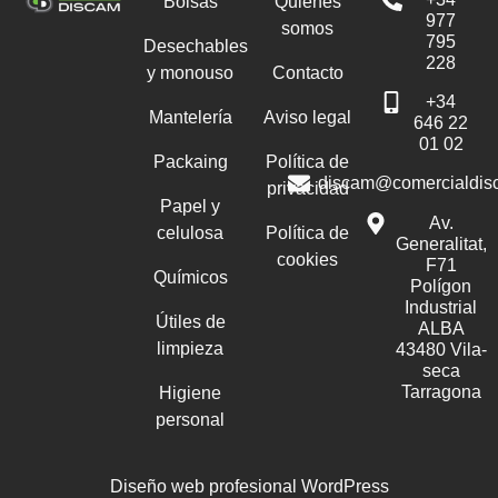
Bolsas
Quiénes
977
somos
795
Desechables
228
y monouso
Contacto
+34
Mantelería
Aviso legal
646 22
01 02
Packaing
Política de
discam@comercialdis
privacidad
Papel y
Av.
celulosa
Política de
Generalitat,
cookies
F71
Químicos
Polígon
Industrial
Útiles de
ALBA
limpieza
43480 Vila-
seca
Tarragona
Higiene
personal
Diseño web profesional WordPress