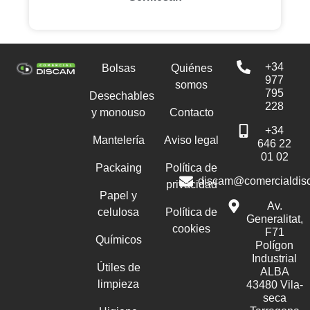
+34
Bolsas
Quiénes
977
somos
795
Desechables
228
y monouso
Contacto
+34
Mantelería
Aviso legal
646 22
01 02
Packaing
Política de
discam@comercialdis
privacidad
Papel y
Av.
celulosa
Política de
Generalitat,
cookies
F71
Químicos
Polígon
Industrial
Útiles de
ALBA
limpieza
43480 Vila-
seca