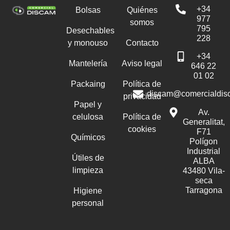
+34
Bolsas
Quiénes
977
somos
795
Desechables
228
y monouso
Contacto
+34
Mantelería
Aviso legal
646 22
01 02
Packaing
Política de
discam@comercialdis
privacidad
Papel y
Av.
celulosa
Política de
Generalitat,
cookies
F71
Químicos
Polígon
Industrial
Útiles de
ALBA
limpieza
43480 Vila-
seca
Tarragona
Higiene
personal