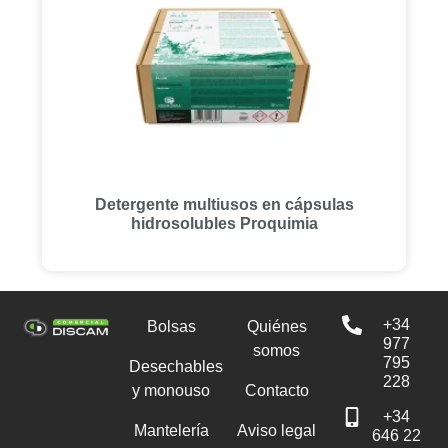
Detergente multiusos en cápsulas
hidrosolubles Proquimia
+34
Bolsas
Quiénes
977
somos
795
Desechables
228
y monouso
Contacto
+34
Mantelería
Aviso legal
646 22