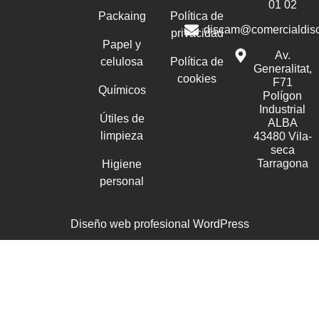
01 02
Packaing
Política de
discam@comercialdis
privacidad
Papel y
Av.
celulosa
Política de
Generalitat,
cookies
F71
Químicos
Polígon
Industrial
Útiles de
ALBA
limpieza
43480 Vila-
seca
Tarragona
Higiene
personal
Diseño web profesional WordPress