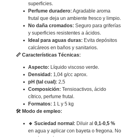
superficies.
Perfume duradero:
Agradable aroma
frutal que deja un ambiente fresco y limpio.
No daña cromados:
Seguro para griferías
y superficies resistentes a ácidos.
Ideal para aguas duras:
Evita depósitos
calcáreos en baños y sanitarios.
📏 Características Técnicas:
Aspecto:
Líquido viscoso verde.
Densidad:
1,04 g/cc aprox.
pH (tal cual):
2,5
Composición:
Tensioactivos, ácido
cítrico, perfume frutal.
Formatos:
1 L y 5 kg
🛠 Modo de empleo:
🔹 Suciedad normal:
Diluir al
0,1-0,5 %
en agua y aplicar con bayeta o fregona. No