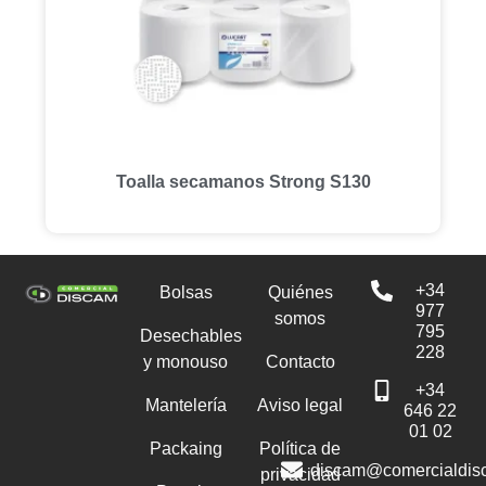
Toalla secamanos Strong S130
+34
Bolsas
Quiénes
977
somos
795
Desechables
228
y monouso
Contacto
+34
Mantelería
Aviso legal
646 22
01 02
Packaing
Política de
discam@comercialdis
privacidad