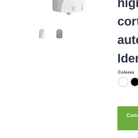
hig
cor
aut
Ide
Colores
Cons