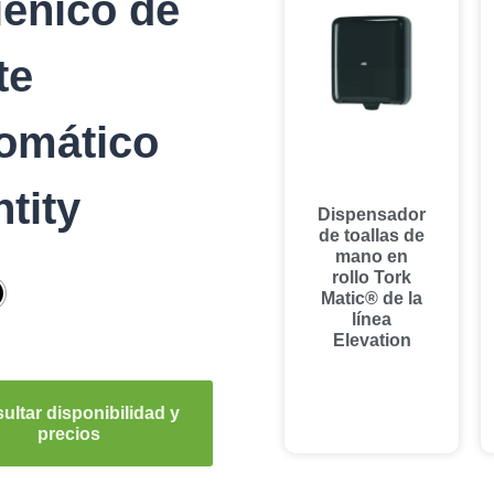
iénico de
te
omático
ntity
Dispensador
de toallas de
mano en
rollo Tork
Matic® de la
línea
Elevation
ultar disponibilidad y
precios