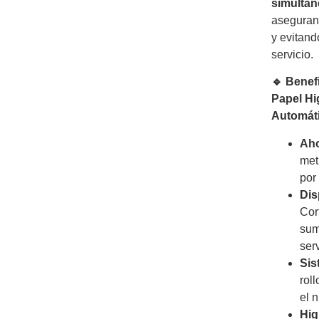
simultán
aseguran
y evitand
servicio.
🔹 Benef
Papel Hi
Automáti
Aho
met
por
Dis
Cor
sum
serv
Sis
rol
el 
Hig