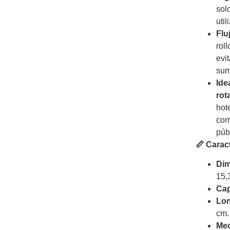
sol
util
Flu
rol
evi
sum
Ide
rot
hot
com
púb
📏 Carac
Dim
15,
Cap
Lon
cm.
Me