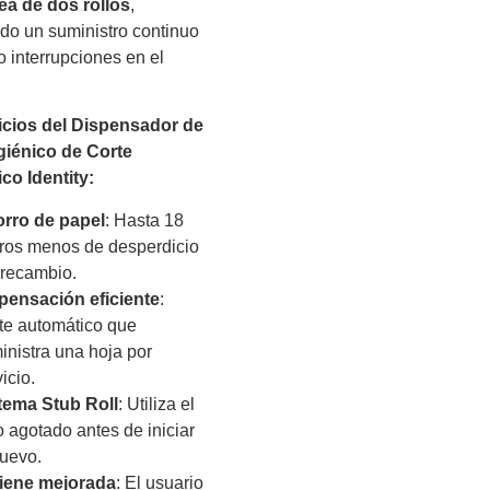
ea de dos rollos
,
do un suministro continuo
o interrupciones en el
icios del Dispensador de
giénico de Corte
co Identity:
rro de papel
: Hasta 18
ros menos de desperdicio
 recambio.
pensación eficiente
:
te automático que
inistra una hoja por
icio.
tema Stub Roll
: Utiliza el
lo agotado antes de iniciar
nuevo.
iene mejorada
: El usuario