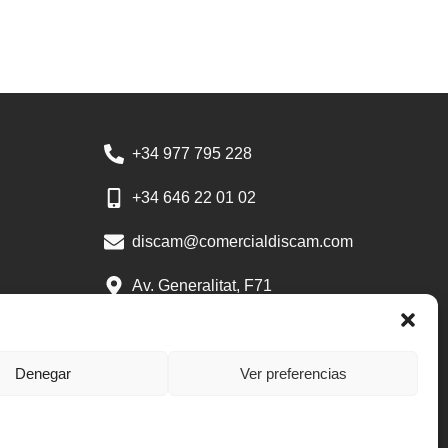
+34 977 795 228
+34 646 22 01 02
discam@comercialdiscam.com
Av. Generalitat, F71
Polígon Industrial ALBA
43480 Vila-seca
Tarragona
Denegar
Ver preferencias