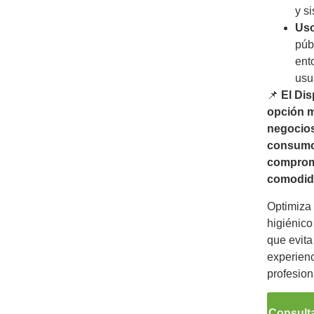
y s
Us
públ
ent
usu
📌
El Dis
opción m
negocios
consumo
comprome
comodida
Optimiza 
higiénico
que evita
experienc
profesion
Consulta