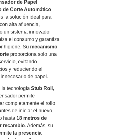
nsador de Papel
o de Corte Automático
s la solución ideal para
con alta afluencia,
o un sistema innovador
iza el consumo y garantiza
r higiene. Su
mecanismo
orte
proporciona solo una
servicio, evitando
ios y reduciendo el
innecesario de papel.
 la tecnología
Stub Roll
,
ensador permite
r completamente el rollo
ntes de iniciar el nuevo,
o hasta
18 metros de
r recambio
. Además, su
rmite la
presencia