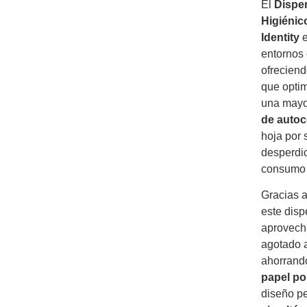
El
Dispe
Higiénic
Identity
e
entornos 
ofreciend
que optim
una mayo
de autoc
hoja por 
desperdic
consumo 
Gracias a
este disp
aprovecha
agotado a
ahorrand
papel po
diseño pe