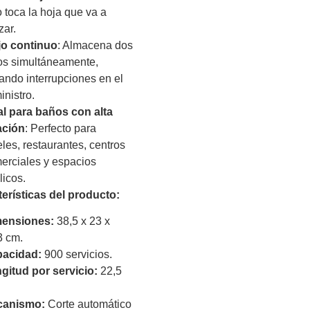
o toca la hoja que va a
izar.
jo continuo
: Almacena dos
los simultáneamente,
tando interrupciones en el
inistro.
al para baños con alta
ación
: Perfecto para
eles, restaurantes, centros
erciales y espacios
licos.
terísticas del producto:
ensiones:
38,5 x 23 x
3 cm.
acidad:
900 servicios.
gitud por servicio:
22,5
canismo:
Corte automático