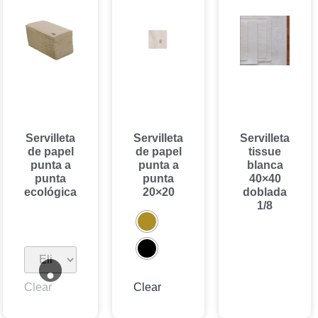
Servilleta
Servilleta
Servilleta
de papel
de papel
tissue
punta a
punta a
blanca
punta
punta
40×40
ecológica
20×20
doblada
1/8
Clear
Clear