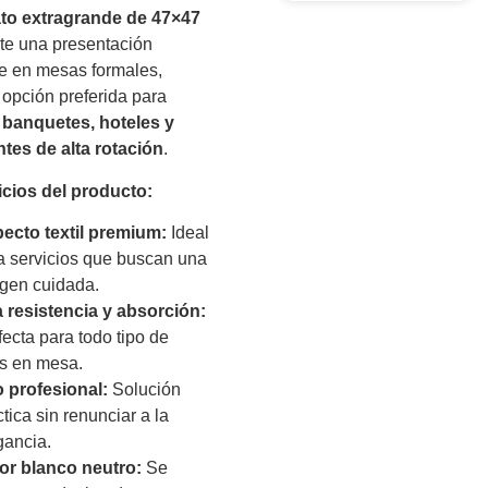
to extragrande de 47×47
te una presentación
e en mesas formales,
 opción preferida para
 banquetes, hoteles y
ntes de alta rotación
.
icios del producto:
ecto textil premium:
Ideal
a servicios que buscan una
gen cuidada.
a resistencia y absorción:
fecta para todo tipo de
s en mesa.
 profesional:
Solución
tica sin renunciar a la
gancia.
or blanco neutro:
Se