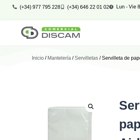
Lun - Vie 8
(+34) 977 795 228
(+34) 646 22 01 02
Inicio
/
Mantelería
/
Servilletas
/ Servilleta de pap
Ser
pap