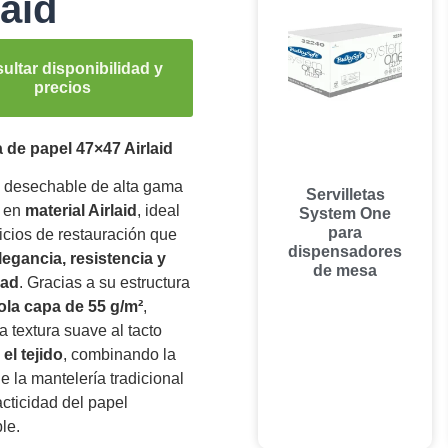
laid
ultar disponibilidad y
precios
a de papel 47×47 Airlaid
a desechable de alta gama
Servilletas
a en
material Airlaid
, ideal
System One
para
icios de restauración que
dispensadores
legancia, resistencia y
de mesa
ad
. Gracias a su estructura
ola capa de 55 g/m²
,
a textura suave al tacto
 el tejido
, combinando la
de la mantelería tradicional
acticidad del papel
le.