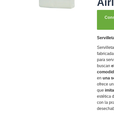
Air
Cons
Servillet
Servillet
fabricad
para serv
buscan
e
comodid
en
una s
ofrece un
que
imita
estética 
con la pr
desechab