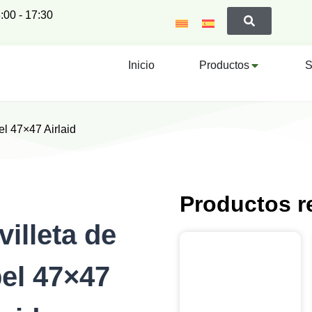
:00 - 17:30
Inicio
Productos
S
el 47×47 Airlaid
Productos r
villeta de
el 47×47