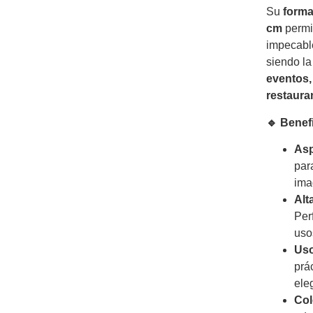
Su
forma
cm
permi
impecabl
siendo la
eventos,
restaura
🔹 Benef
Asp
par
ima
Alt
Per
uso
Uso
prác
ele
Col