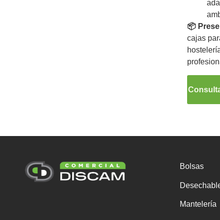
ada
amb
📦 Prese
cajas par
hostelerí
profesion
Consulta
Bolsas
Desechabl
Mantelería