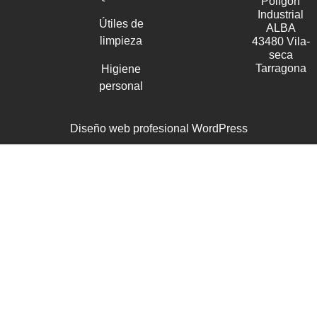
Polígon
Industrial
Útiles de
ALBA
limpieza
43480 Vila-
seca
Tarragona
Higiene
personal
Diseño web profesional WordPress