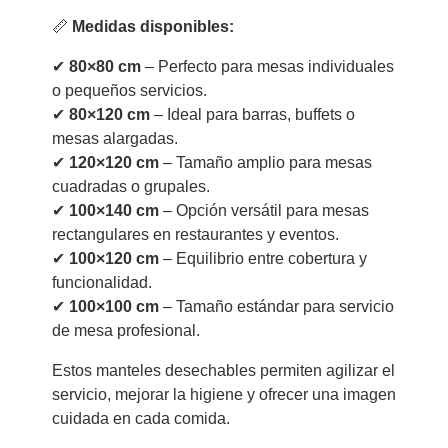
📏
Medidas disponibles:
✔
80×80 cm
– Perfecto para mesas individuales
o pequeños servicios.
✔
80×120 cm
– Ideal para barras, buffets o
mesas alargadas.
✔
120×120 cm
– Tamaño amplio para mesas
cuadradas o grupales.
✔
100×140 cm
– Opción versátil para mesas
rectangulares en restaurantes y eventos.
✔
100×120 cm
– Equilibrio entre cobertura y
funcionalidad.
✔
100×100 cm
– Tamaño estándar para servicio
de mesa profesional.
Estos manteles desechables permiten agilizar el
servicio, mejorar la higiene y ofrecer una imagen
cuidada en cada comida.