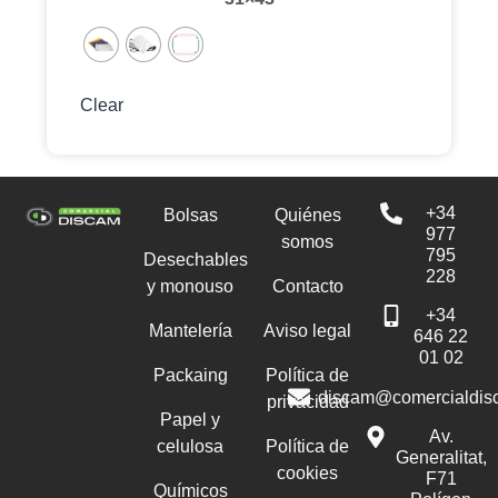
Clear
+34
Bolsas
Quiénes
977
somos
795
Desechables
228
y monouso
Contacto
+34
Mantelería
Aviso legal
646 22
01 02
Packaing
Política de
discam@comercialdis
privacidad
Papel y
Av.
celulosa
Política de
Generalitat,
cookies
F71
Químicos