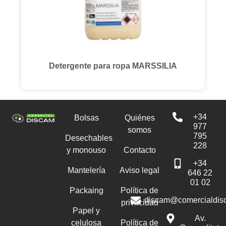
Detergente para ropa MARSSILIA
+34
Bolsas
Quiénes
977
somos
795
Desechables
228
y monouso
Contacto
+34
Mantelería
Aviso legal
646 22
01 02
Packaing
Política de
discam@comercialdis
privacidad
Papel y
Av.
celulosa
Política de