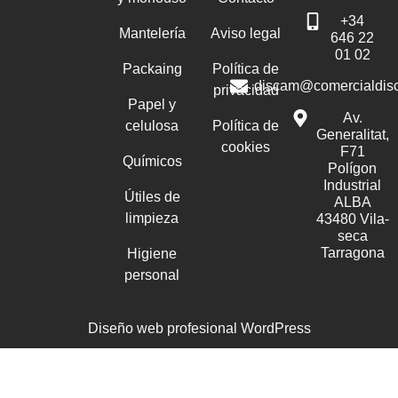
+34
Mantelería
Aviso legal
646 22
01 02
Packaing
Política de
discam@comercialdis
privacidad
Papel y
Av.
celulosa
Política de
Generalitat,
cookies
F71
Químicos
Polígon
Industrial
Útiles de
ALBA
limpieza
43480 Vila-
seca
Tarragona
Higiene
personal
Diseño web profesional WordPress