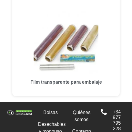
Film transparente para embalaje
+34
Bolsas
Quiénes
977
somos
795
Desechables
228
y monouso
Contacto