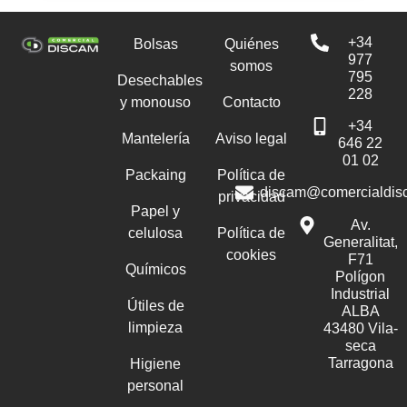
+34
Bolsas
Quiénes
977
somos
795
Desechables
228
y monouso
Contacto
+34
Mantelería
Aviso legal
646 22
01 02
Packaing
Política de
discam@comercialdis
privacidad
Papel y
Av.
celulosa
Política de
Generalitat,
cookies
F71
Químicos
Polígon
Industrial
Útiles de
ALBA
limpieza
43480 Vila-
seca
Tarragona
Higiene
personal